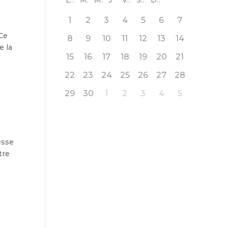
L
M
M
J
V
S
D
1
2
3
4
5
6
7
 Ce
8
9
10
11
12
13
14
e la
15
16
17
18
19
20
21
22
23
24
25
26
27
28
29
30
1
2
3
4
5
esse
tre