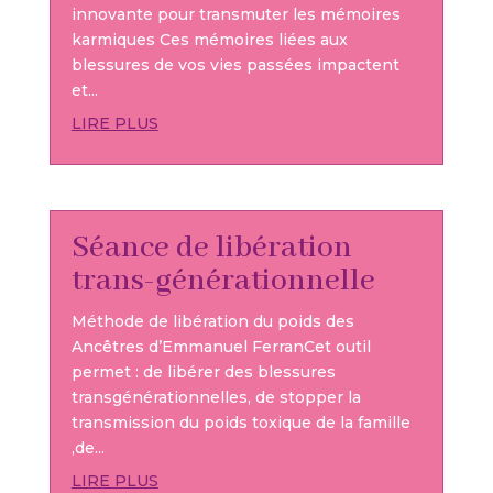
innovante pour transmuter les mémoires
karmiques Ces mémoires liées aux
blessures de vos vies passées impactent
et...
LIRE PLUS
Séance de libération
trans-générationnelle
Méthode de libération du poids des
Ancêtres d’Emmanuel FerranCet outil
permet : de libérer des blessures
transgénérationnelles, de stopper la
transmission du poids toxique de la famille
,de...
LIRE PLUS