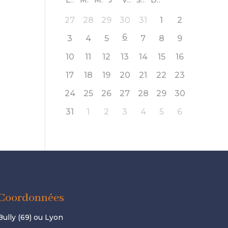
L
M
M
J
V
S
D
27
28
29
30
31
1
2
6
3
4
5
7
8
9
10
11
12
13
14
15
16
17
18
19
20
21
22
23
24
25
26
27
28
29
30
31
1
2
3
4
5
6
Coordonnées
Bully (69) ou Lyon