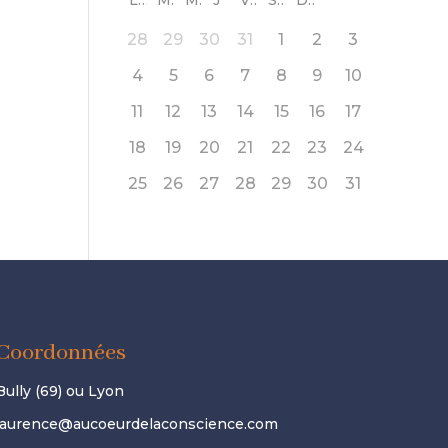
L
M
M
J
V
S
D
28
29
30
31
1
2
3
4
5
6
7
8
9
10
11
12
13
14
15
16
17
18
19
20
21
22
23
24
25
26
27
28
29
30
31
Coordonnées
Bully (69) ou Lyon
laurence@aucoeurdelaconscience.com