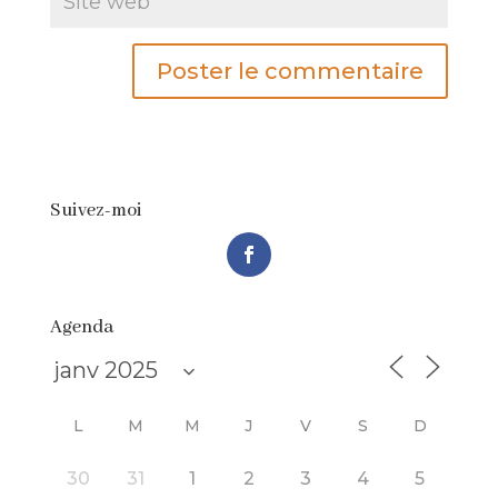
Suivez-moi
Agenda
L
M
M
J
V
S
D
30
31
1
2
3
4
5