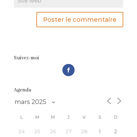
Suivez-moi
Agenda
L
M
M
J
V
S
D
24
25
26
27
28
1
2